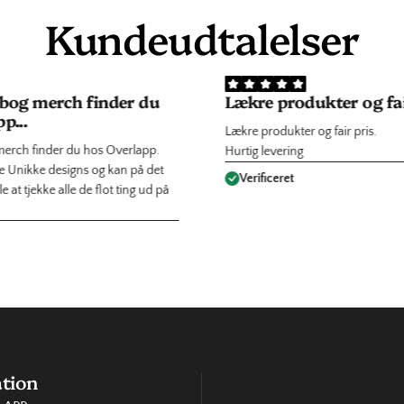
Kundeudtalelser
 bog merch finder du
Lækre produkter og fair
p...
Lækre produkter og fair pris.
merch finder du hos Overlapp.
Hurtig levering
de Unikke designs og kan på det
Verificeret
 at tjekke alle de flot ting ud på
tion