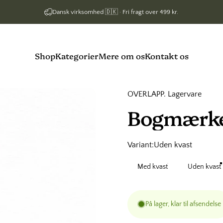
Dansk virksomhed 🇩🇰 · Fri fragt over 499 kr.
Shop
Kategorier
Mere om os
Kontakt os
Shop
Kategorier
Mere om os
Kontakt os
OVERLAPP. Lagervare
Bogmærk
Variant
Variant:
Uden kvast
Med kvast
Uden kvast
På lager, klar til afsendelse