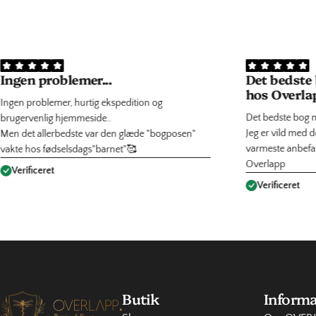
Ingen problemer...
Det bedste
hos Overlap
Ingen problemer, hurtig ekspedition og
Det bedste bog 
brugervenlig hjemmeside..
Jeg er vild med 
Men det allerbedste var den glæde "bogposen"
varmeste anbefale
vakte hos fødselsdags"barnet"🥰
Overlapp
Verificeret
Verificeret
Butik
Informa
OVERLAPP.dk