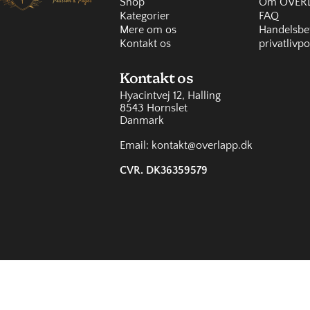
Shop
Om OVERL
Kategorier
FAQ
Mere om os
Handelsbet
Kontakt os
privatlivpo
Kontakt os
Hyacintvej 12, Halling
8543 Hornslet
Danmark
Email: kontakt@overlapp.dk
CVR. DK36359579